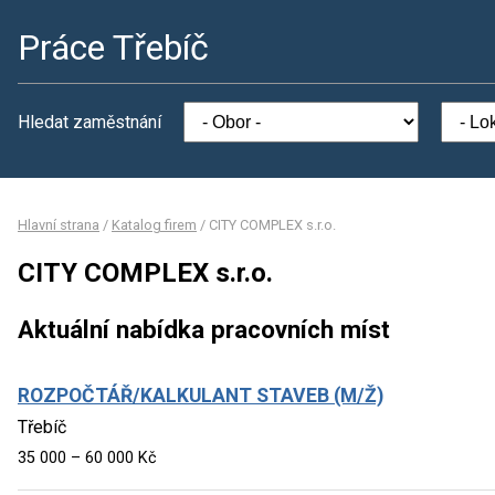
Práce Třebíč
Hledat zaměstnání
Hlavní strana
/
Katalog firem
/
CITY COMPLEX s.r.o.
CITY COMPLEX s.r.o.
Aktuální nabídka pracovních míst
ROZPOČTÁŘ/KALKULANT STAVEB (M/Ž)
Třebíč
35 000 – 60 000 Kč