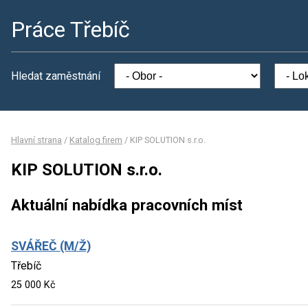
Práce Třebíč
Hledat zaměstnání
Hlavní strana
/
Katalog firem
/
KIP SOLUTION s.r.o.
KIP SOLUTION s.r.o.
Aktuální nabídka pracovních míst
SVÁŘEČ (M/Ž)
Třebíč
25 000 Kč