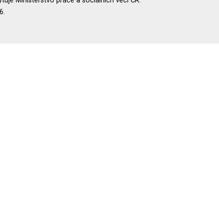
uje Ministerstvo práce a sociálních věcí ČR.
6.