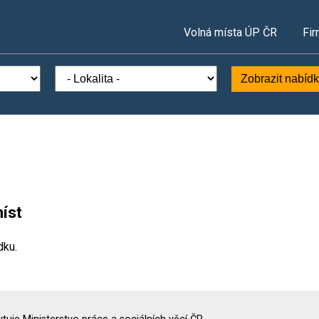
Volná místa ÚP ČR
Fir
Zobrazit nabíd
íst
dku.