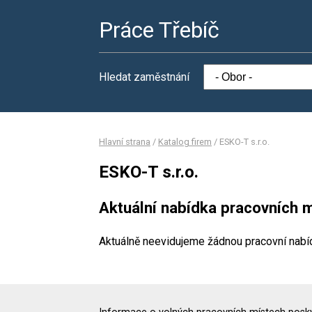
Práce Třebíč
Hledat zaměstnání
Hlavní strana
/
Katalog firem
/
ESKO-T s.r.o.
ESKO-T s.r.o.
Aktuální nabídka pracovních m
Aktuálně neevidujeme žádnou pracovní nabí