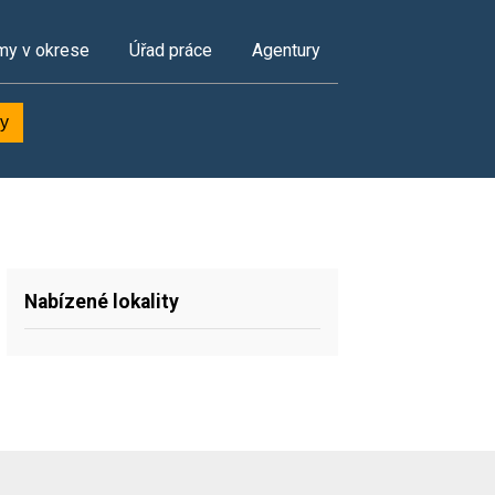
my v okrese
Úřad práce
Agentury
ky
Nabízené lokality