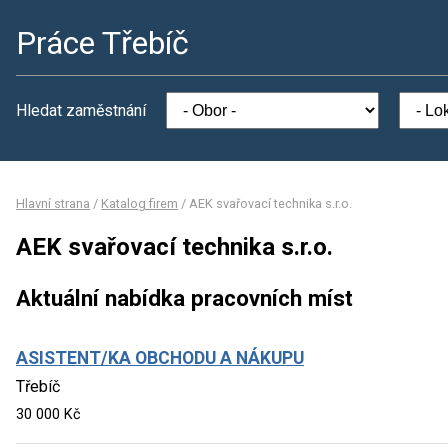
Práce Třebíč
Hledat zaměstnání
Hlavní strana
/
Katalog firem
/
AEK svařovací technika s.r.o.
AEK svařovací technika s.r.o.
Aktuální nabídka pracovních míst
ASISTENT/KA OBCHODU A NÁKUPU
Třebíč
30 000 Kč