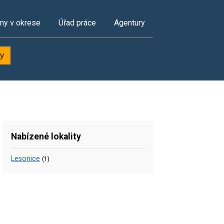
my v okrese
Úřad práce
Agentury
ky
Nabízené lokality
Lesonice
(1)