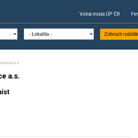
Volná místa ÚP ČR
Fir
Zobrazit nabíd
sonice a.s.
e a.s.
íst