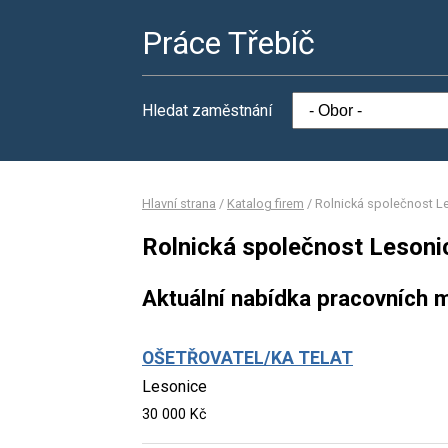
Práce Třebíč
Hledat zaměstnání
Hlavní strana
/
Katalog firem
/
Rolnická společnost Le
Rolnická společnost Lesonic
Aktuální nabídka pracovních m
OŠETŘOVATEL/KA TELAT
Lesonice
30 000 Kč