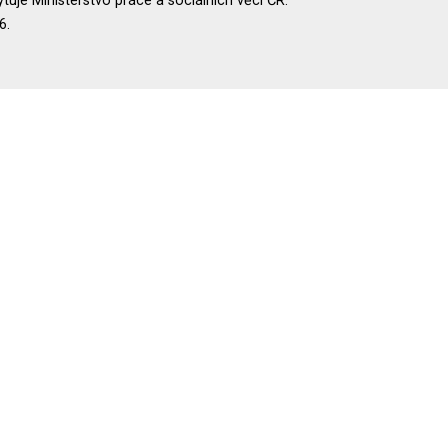
uje Ministerstvo práce a sociálních věcí ČR.
6.