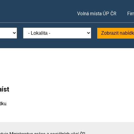
Volná místa ÚP ČR
Fir
Zobrazit nabíd
íst
dku.