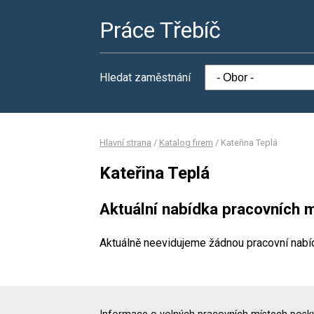
Práce Třebíč
Hledat zaměstnání
Hlavní strana
/
Katalog firem
/
Kateřina Teplá
Kateřina Teplá
Aktuální nabídka pracovních m
Aktuálně neevidujeme žádnou pracovní nabí