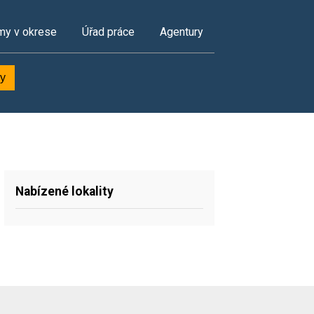
my v okrese
Úřad práce
Agentury
ky
Nabízené lokality