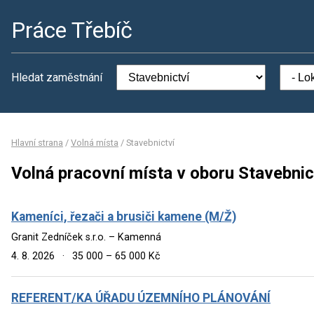
Práce Třebíč
Hledat zaměstnání
Hlavní strana
/
Volná místa
/
Stavebnictví
Volná pracovní místa v oboru Stavebnic
Kameníci, řezači a brusiči kamene (M/Ž)
Granit Zedníček s.r.o. – Kamenná
4. 8. 2026
·
35 000 – 65 000 Kč
REFERENT/KA ÚŘADU ÚZEMNÍHO PLÁNOVÁNÍ