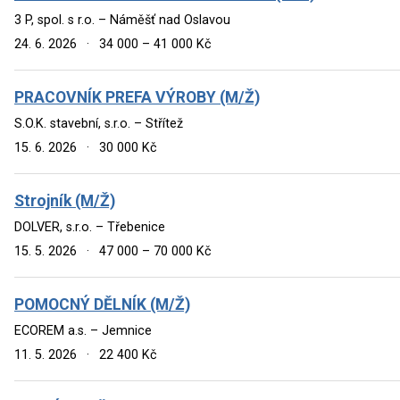
3 P, spol. s r.o. – Náměšť nad Oslavou
24. 6. 2026
·
34 000 – 41 000 Kč
PRACOVNÍK PREFA VÝROBY (M/Ž)
S.O.K. stavební, s.r.o. – Střítež
15. 6. 2026
·
30 000 Kč
Strojník (M/Ž)
DOLVER, s.r.o. – Třebenice
15. 5. 2026
·
47 000 – 70 000 Kč
POMOCNÝ DĚLNÍK (M/Ž)
ECOREM a.s. – Jemnice
11. 5. 2026
·
22 400 Kč