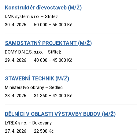
Konstruktér dřevostaveb (M/Ž)
DMK system s.r.o. – Střítež
30. 4. 2026
·
50 000 – 55 000 Kč
SAMOSTATNÝ PROJEKTANT (M/Ž)
DOMY D.N.E.S. s.r.o. – Střítež
29. 4. 2026
·
40 000 – 45 000 Kč
STAVEBNÍ TECHNIK (M/Ž)
Ministerstvo obrany – Sedlec
28. 4. 2026
·
31 360 – 42 000 Kč
DĚLNÍCI V OBLASTI VÝSTAVBY BUDOV (M/Ž)
LYREX s.r.o. – Dukovany
27. 4. 2026
·
22 500 Kč