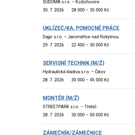
ŠUDOMA s.r.o. – Kožichovice
30. 7. 2026
·
28 000 – 35 000 Kč
UKLÍZEČ/KA, POMOCNÉ PRÁCE
Dajpr s.r.o. – Jaroměřice nad Rokytnou
29. 7. 2026
·
22 400 – 30 000 Kč
SERVISNÍ TECHNIK (M/Ž)
Hydraulická kladiva s.r.o. – Čikov
28. 7. 2026
·
30 000 – 45 000 Kč
MONTÉR (M/Ž)
STREETPARK s.r.o. – Třebíč
28. 7. 2026
·
30 000 – 50 000 Kč
ZÁMEČNÍK/ZÁMEČNICE