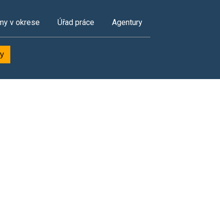
my v okrese
Úřad práce
Agentury
ky