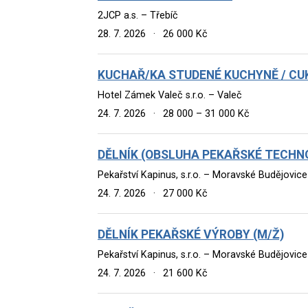
2JCP a.s. – Třebíč
28. 7. 2026
·
26 000 Kč
KUCHAŘ/KA STUDENÉ KUCHYNĚ / CU
Hotel Zámek Valeč s.r.o. – Valeč
24. 7. 2026
·
28 000 – 31 000 Kč
DĚLNÍK (OBSLUHA PEKAŘSKÉ TECHNO
Pekařství Kapinus, s.r.o. – Moravské Budějovice
24. 7. 2026
·
27 000 Kč
DĚLNÍK PEKAŘSKÉ VÝROBY (M/Ž)
Pekařství Kapinus, s.r.o. – Moravské Budějovice
24. 7. 2026
·
21 600 Kč