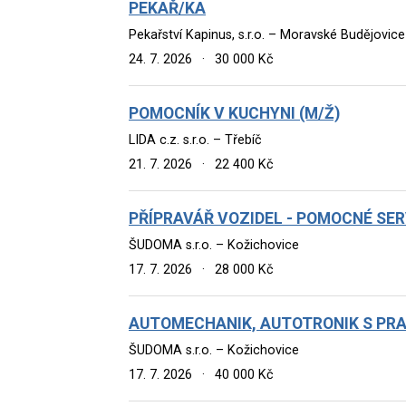
PEKAŘ/KA
Pekařství Kapinus, s.r.o. – Moravské Budějovice
24. 7. 2026
·
30 000 Kč
POMOCNÍK V KUCHYNI (M/Ž)
LIDA c.z. s.r.o. – Třebíč
21. 7. 2026
·
22 400 Kč
PŘÍPRAVÁŘ VOZIDEL - POMOCNÉ SER
ŠUDOMA s.r.o. – Kožichovice
17. 7. 2026
·
28 000 Kč
AUTOMECHANIK, AUTOTRONIK S PRAX
ŠUDOMA s.r.o. – Kožichovice
17. 7. 2026
·
40 000 Kč