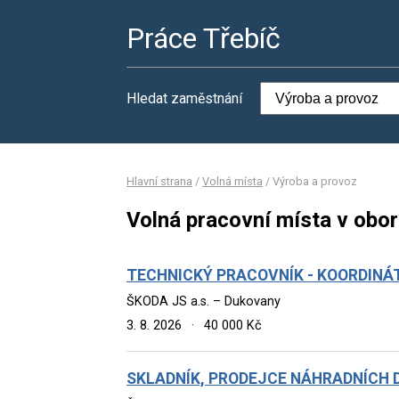
Práce Třebíč
Hledat zaměstnání
Hlavní strana
/
Volná místa
/
Výroba a provoz
Volná pracovní místa v obo
TECHNICKÝ PRACOVNÍK - KOORDINÁT
ŠKODA JS a.s. – Dukovany
3. 8. 2026
·
40 000 Kč
SKLADNÍK, PRODEJCE NÁHRADNÍCH D