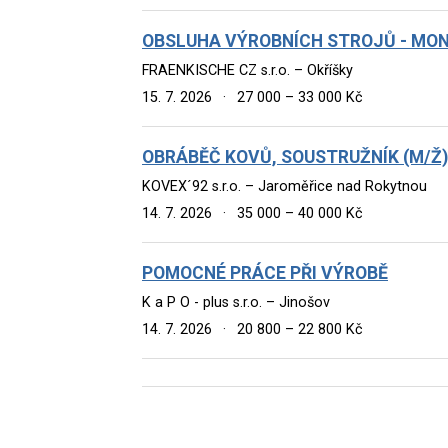
OBSLUHA VÝROBNÍCH STROJŮ - MO
FRAENKISCHE CZ s.r.o. – Okříšky
15. 7. 2026
·
27 000 – 33 000 Kč
OBRÁBĚČ KOVŮ, SOUSTRUŽNÍK (M/Ž)
KOVEX´92 s.r.o. – Jaroměřice nad Rokytnou
14. 7. 2026
·
35 000 – 40 000 Kč
POMOCNÉ PRÁCE PŘI VÝROBĚ
K a P O - plus s.r.o. – Jinošov
14. 7. 2026
·
20 800 – 22 800 Kč