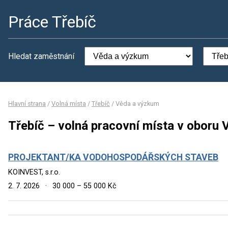
Práce Třebíč
Hledat zaměstnání
Hlavní strana
/
Volná místa
/
Třebíč
/
Věda a výzkum
Třebíč – volná pracovní místa v oboru
PROJEKTANT/KA VODOHOSPODÁŘSKÝCH STAVEB
KOINVEST, s.r.o.
2. 7. 2026
·
30 000 – 55 000 Kč