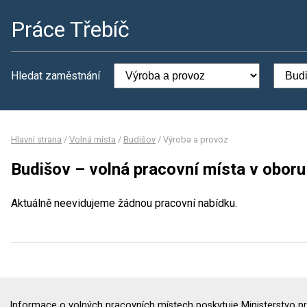
Práce Třebíč
Hledat zaměstnání
Hlavní strana
/
Volná místa
/
Budišov
/
Výroba a provoz
Budišov – volná pracovní místa v obor
Aktuálně neevidujeme žádnou pracovní nabídku.
Informace o volných pracovních místech poskytuje Ministerstvo pr