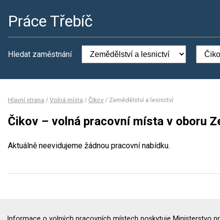
Práce Třebíč
Hledat zaměstnání
Hlavní strana
/
Volná místa
/
Čikov
/
Zemědělství a lesnictví
Čikov – volná pracovní místa v oboru Z
Aktuálně neevidujeme žádnou pracovní nabídku.
Informace o volných pracovních místech poskytuje Ministerstvo pr