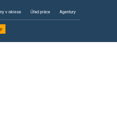
my v okrese
Úřad práce
Agentury
ky