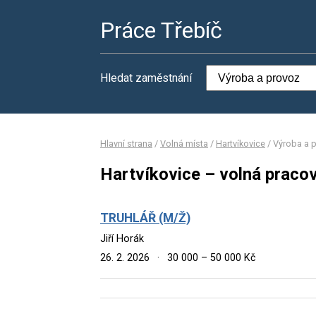
Práce Třebíč
Hledat zaměstnání
Hlavní strana
/
Volná místa
/
Hartvíkovice
/
Výroba a 
Hartvíkovice – volná praco
TRUHLÁŘ (M/Ž)
Jiří Horák
26. 2. 2026
·
30 000 – 50 000 Kč