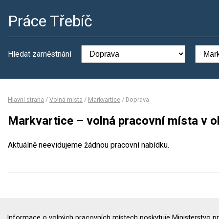
Práce Třebíč
Hledat zaměstnání
Hlavní strana
/
Volná místa
/
Markvartice
/
Doprava
Markvartice – volná pracovní místa v 
Aktuálně neevidujeme žádnou pracovní nabídku.
Informace o volných pracovních místech poskytuje Ministerstvo pr