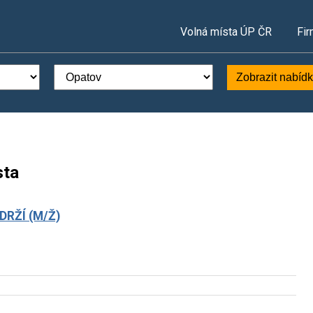
Volná místa ÚP ČR
Fir
Zobrazit nabíd
sta
RŽÍ (M/Ž)