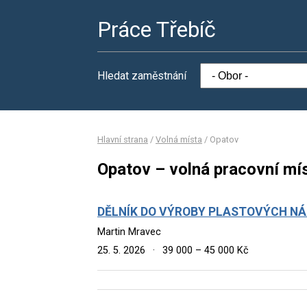
Práce Třebíč
Hledat zaměstnání
Hlavní strana
/
Volná místa
/
Opatov
Opatov – volná pracovní mí
DĚLNÍK DO VÝROBY PLASTOVÝCH NÁD
Martin Mravec
25. 5. 2026
·
39 000 – 45 000 Kč