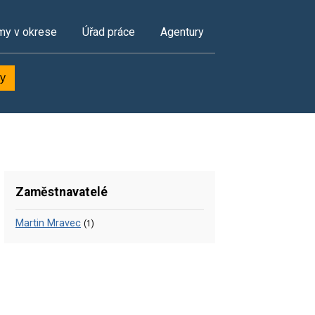
my v okrese
Úřad práce
Agentury
ky
Zaměstnavatelé
Martin Mravec
(1)