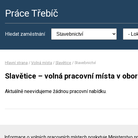
Práce Třebíč
Hledat zaměstnání
Hlavní strana
/
Volná místa
/
Slavětice
/
Stavebnictví
Slavětice – volná pracovní místa v obor
Aktuálně neevidujeme žádnou pracovní nabídku.
Informace o volných pracovních místech poskytuje Ministerstvo pr