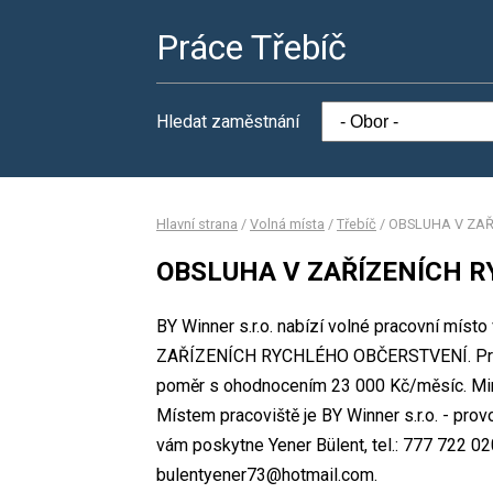
Práce Třebíč
Hledat zaměstnání
Hlavní strana
/
Volná místa
/
Třebíč
/
OBSLUHA V ZAŘ
OBSLUHA V ZAŘÍZENÍCH 
BY Winner s.r.o. nabízí volné pracovní mís
ZAŘÍZENÍCH RYCHLÉHO OBČERSTVENÍ. Práce 
poměr s ohodnocením 23 000 Kč/měsíc. Mini
Místem pracoviště je BY Winner s.r.o. - pro
vám poskytne Yener Bülent, tel.: 777 722 020
bulentyener73@hotmail.com.