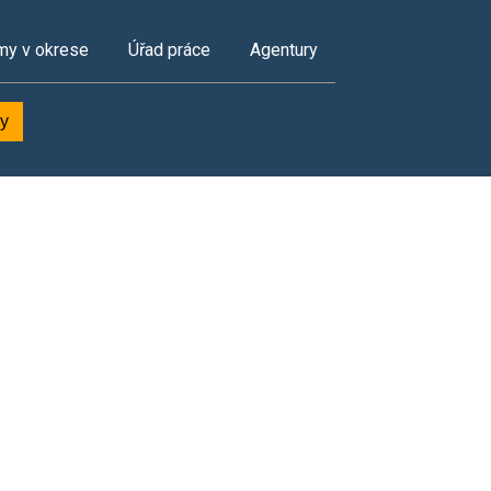
my v okrese
Úřad práce
Agentury
ky