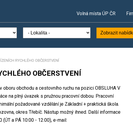
Volná místa ÚP ČR
Fir
Zobrazit nabíd
ÍZENÍCH RYCHLÉHO OBČERSTVENÍ
RYCHLÉHO OBČERSTVENÍ
to v oboru obchodu a cestovního ruchu na pozici OBSLUHA V
na plný úvazek s pružnou pracovní dobou. Pracovní
mální požadované vzdělání je Základní + praktická škola.
vozovna, okres Třebíč. Nástup možný ihned. Další informace
 (ÚT a PÁ 10:00 - 12:00), e-mail: