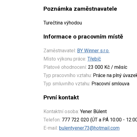
Poznámka zaměstnavatele
Turečtina výhodou
Informace o pracovním místě
Zaměstnavatel:
BY Winner s.r.o.
Místo výkonu práce:
Třebíč
Platové ohodnocení:
23 000 Kč / měsíc
Typ pracovního vztahu:
Práce na plný úvaze
Typ smluvního vztahu:
Pracovní smlouva
První kontakt
Kontaktní osoba:
Yener Bülent
Telefon:
777 722 020 (ÚT a PÁ 10:00 - 12:0
E-mail:
bulentyener73@hotmail.com