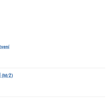
tvení
 (M/Ž)