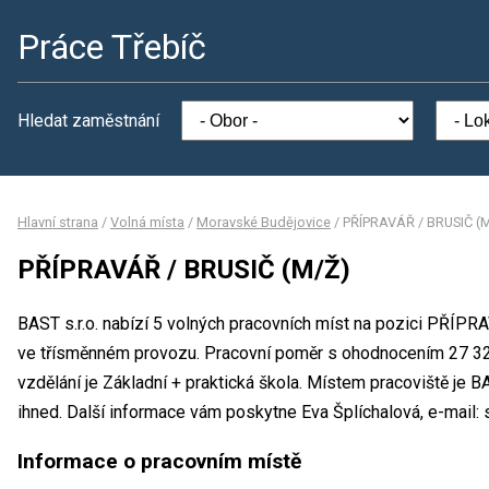
Práce Třebíč
Hledat zaměstnání
Hlavní strana
/
Volná místa
/
Moravské Budějovice
/
PŘÍPRAVÁŘ / BRUSIČ (
PŘÍPRAVÁŘ / BRUSIČ (M/Ž)
BAST s.r.o. nabízí 5 volných pracovních míst na pozici PŘÍP
ve třísměnném provozu. Pracovní poměr s ohodnocením 27 3
vzdělání je Základní + praktická škola. Místem pracoviště je B
ihned. Další informace vám poskytne Eva Šplíchalová, e-mail:
Informace o pracovním místě