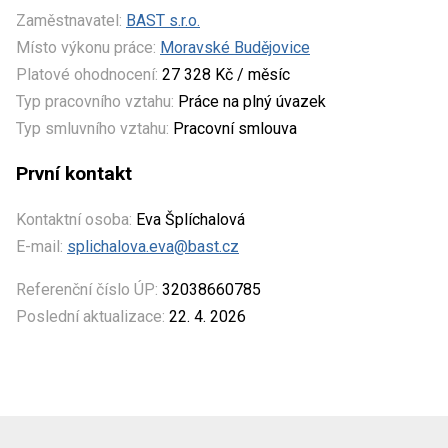
Zaměstnavatel:
BAST s.r.o.
Místo výkonu práce:
Moravské Budějovice
Platové ohodnocení:
27 328 Kč / měsíc
Typ pracovního vztahu:
Práce na plný úvazek
Typ smluvního vztahu:
Pracovní smlouva
První kontakt
Kontaktní osoba:
Eva Šplíchalová
E-mail:
splichalova.eva@bast.cz
Referenční číslo ÚP:
32038660785
Poslední aktualizace:
22. 4. 2026