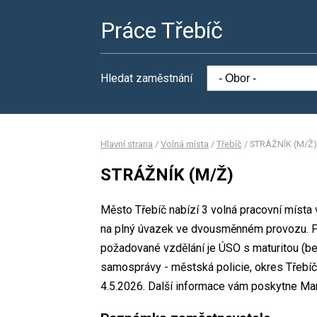
Práce Třebíč
Hledat zaměstnání
Hlavní strana
/
Volná místa
/
Třebíč
/
STRÁŽNÍK (M/Ž)
STRÁŽNÍK (M/Ž)
Město Třebíč nabízí 3 volná pracovní místa
na plný úvazek ve dvousměnném provozu. P
požadované vzdělání je ÚSO s maturitou (be
samosprávy - městská policie, okres Třebíč
4.5.2026. Další informace vám poskytne Mar