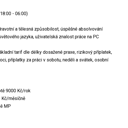
18:00 - 06:00)
avotní a tělesná způsobilost, úspěšné absolvování
t světového jazyka, uživatelská znalost práce na PC
kladní tarif dle délky dosažené praxe, rizikový příplatek,
oci, příplatky za práci v sobotu, neděli a svátek, osobní
otě 9000 Kč/rok
00 Kč/měsíčně
ově MP