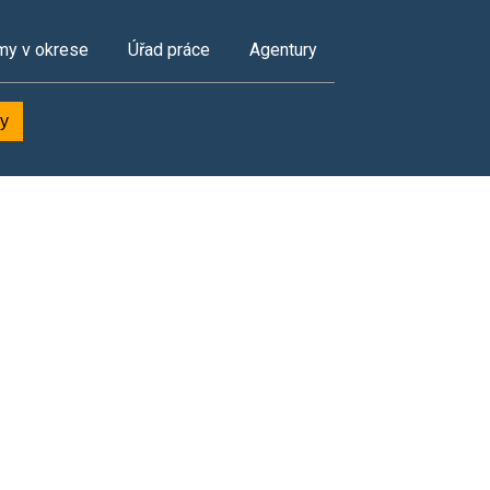
my v okrese
Úřad práce
Agentury
ky