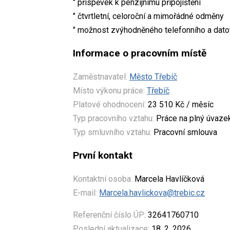
" příspěvek k penzijnímu připojištění
" čtvrtletní, celoroční a mimořádné odměny
" možnost zvýhodněného telefonního a dato
Informace o pracovním místě
Zaměstnavatel:
Město Třebíč
Místo výkonu práce:
Třebíč
Platové ohodnocení:
23 510 Kč / měsíc
Typ pracovního vztahu:
Práce na plný úvaze
Typ smluvního vztahu:
Pracovní smlouva
První kontakt
Kontaktní osoba:
Marcela Havlíčková
E-mail:
Marcela.havlickova@trebic.cz
Referenční číslo ÚP:
32641760710
Poslední aktualizace:
18. 2. 2026