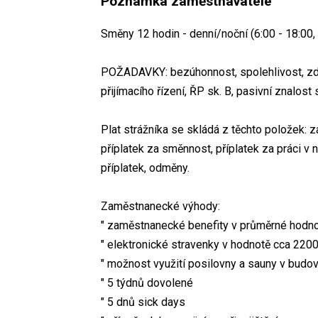
Poznámka zaměstnavatele
Směny 12 hodin - denní/noční (6:00 - 18:00, 
POŽADAVKY: bezúhonnost, spolehlivost, zdr
přijímacího řízení, ŘP sk. B, pasivní znalos
Plat strážníka se skládá z těchto položek: zá
příplatek za směnnost, příplatek za práci v n
příplatek, odměny.
Zaměstnanecké výhody:
" zaměstnanecké benefity v průměrné hodn
" elektronické stravenky v hodnotě cca 22
" možnost využití posilovny a sauny v bud
" 5 týdnů dovolené
" 5 dnů sick days