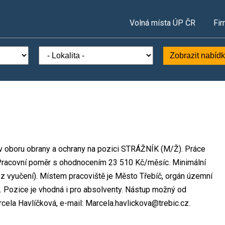
Volná místa ÚP ČR
Fir
Zobrazit nabíd
 v oboru obrany a ochrany na pozici STRÁŽNÍK (M/Ž). Práce
racovní poměr s ohodnocením 23 510 Kč/měsíc. Minimální
z vyučení). Místem pracoviště je Město Třebíč, orgán územní
. Pozice je vhodná i pro absolventy. Nástup možný od
cela Havlíčková, e-mail: Marcela.havlickova@trebic.cz.