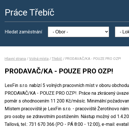
Práce Třebíč
Hledat zaměstnání
Hlavní strana
/
Volná místa
/
Třebíč
/
PRODAVAČ/KA - POUZE PRO OZP!
PRODAVAČ/KA - POUZE PRO OZP!
LexFin s.r.o. nabízí 5 volných pracovních míst v oboru obchodu
PRODAVAČ/KA - POUZE PRO OZP!. Práce na zkrácený úvazek
poměr s ohodnocením 11 200 Kč/měsíc. Minimální požadované v
Místem pracoviště je LexFin s.r.o. - pracoviště Žerotínovo nám.
pro osoby se zdravotním postižením. Nástup možný od 1.4.20
Tallová, tel.: 731 670 366 (PO - PÁ 8:00 - 12:00), e-mail: eva