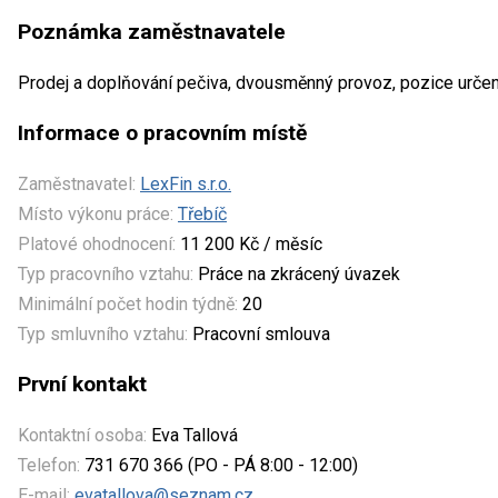
Poznámka zaměstnavatele
Prodej a doplňování pečiva, dvousměnný provoz, pozice urče
Informace o pracovním místě
Zaměstnavatel:
LexFin s.r.o.
Místo výkonu práce:
Třebíč
Platové ohodnocení:
11 200 Kč / měsíc
Typ pracovního vztahu:
Práce na zkrácený úvazek
Minimální počet hodin týdně:
20
Typ smluvního vztahu:
Pracovní smlouva
První kontakt
Kontaktní osoba:
Eva Tallová
Telefon:
731 670 366 (PO - PÁ 8:00 - 12:00)
E-mail:
evatallova@seznam.cz