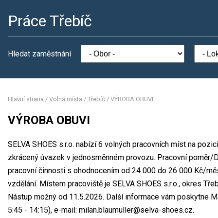
Práce Třebíč
Hledat zaměstnání
Hlavní strana
/
Volná místa
/
Třebíč
/
VÝROBA OBUVI
VÝROBA OBUVI
SELVA SHOES s.r.o. nabízí 6 volných pracovních míst na pozi
zkrácený úvazek v jednosměnném provozu. Pracovní poměr/
pracovní činnosti s ohodnocením od 24 000 do 26 000 Kč/měs
vzdělání. Místem pracoviště je SELVA SHOES s.r.o., okres Třeb
Nástup možný od 11.5.2026. Další informace vám poskytne Mila
5:45 - 14:15), e-mail: milan.blaumuller@selva-shoes.cz.