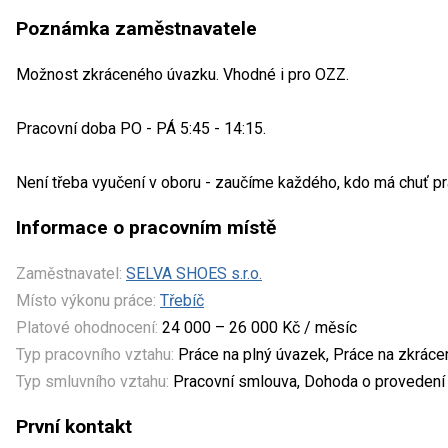
Poznámka zaměstnavatele
Možnost zkráceného úvazku. Vhodné i pro OZZ.
Pracovní doba PO - PÁ 5:45 - 14:15.
Není třeba vyučení v oboru - zaučíme každého, kdo má chuť pr
Informace o pracovním místě
Zaměstnavatel:
SELVA SHOES s.r.o.
Místo výkonu práce:
Třebíč
Platové ohodnocení:
24 000 – 26 000 Kč / měsíc
Typ pracovního vztahu:
Práce na plný úvazek, Práce na zkrác
Typ smluvního vztahu:
Pracovní smlouva, Dohoda o provedení 
První kontakt