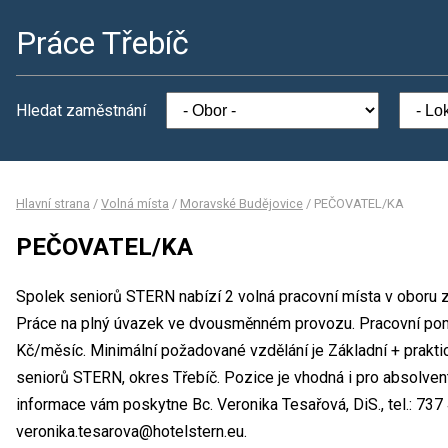
Práce Třebíč
Hledat zaměstnání
Hlavní strana
/
Volná místa
/
Moravské Budějovice
/
PEČOVATEL/KA
PEČOVATEL/KA
Spolek seniorů STERN nabízí 2 volná pracovní místa v oboru 
Práce na plný úvazek ve dvousměnném provozu. Pracovní po
Kč/měsíc. Minimální požadované vzdělání je Základní + prakti
seniorů STERN, okres Třebíč. Pozice je vhodná i pro absolven
informace vám poskytne Bc. Veronika Tesařová, DiS., tel.: 737 
veronika.tesarova@hotelstern.eu.