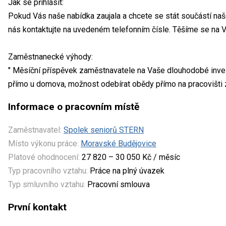
Jak se přihlásit:
Pokud Vás naše nabídka zaujala a chcete se stát součástí na
nás kontaktujte na uvedeném telefonním čísle. Těšíme se na 
Zaměstnanecké výhody:
" Měsíční příspěvek zaměstnavatele na Vaše dlouhodobé inves
přímo u domova, možnost odebírat obědy přímo na pracovišti
Informace o pracovním místě
Zaměstnavatel:
Spolek seniorů STERN
Místo výkonu práce:
Moravské Budějovice
Platové ohodnocení:
27 820 – 30 050 Kč / měsíc
Typ pracovního vztahu:
Práce na plný úvazek
Typ smluvního vztahu:
Pracovní smlouva
První kontakt