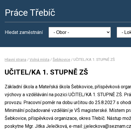
Práce Třebíč
Hledat zaměstnání
Hlavní strana
/
Volná místa
/
Šebkovice
/
UČITEL/KA 1. STUPNĚ ZŠ
UČITEL/KA 1. STUPNĚ ZŠ
Základní škola a Mateřská škola Šebkovice, příspěvková organ
výchovy a vzdělávání na pozici UČITEL/KA 1. STUPNĚ ZŠ. Pr
provozu. Pracovní poměr na dobu určitou do 25.8.2027 s oho
Minimální požadované vzdělání je VŠ magisterské. Místem pra
Šebkovice, příspěvková organizace, okres Třebíč. Nástup mož
poskytne Mgr. Jitka Jelečková, e-mail: j.jeleckova@seznam.cz