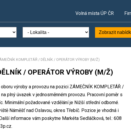
Volná místa ÚP ČR
Fir
Zobrazit nabíd
ÁMEČNÍK KOMPLETÁŘ / DĚLNÍK / OPERÁTOR VÝROBY (M/Ž)
ĚLNÍK / OPERÁTOR VÝROBY (M/Ž)
sto v oboru výroby a provozu na pozici ZÁMEČNÍK KOMPLETÁŘ /
a plný úvazek v jednosměnném provozu. Pracovní poměr s
 Minimální požadované vzdělání je Nižší střední odborné.
coviště Náměšť nad Oslavou, okres Třebíč. Pozice je vhodná i
Další informace vám poskytne Markéta Sedláčková, tel.: 608
3p.cz.