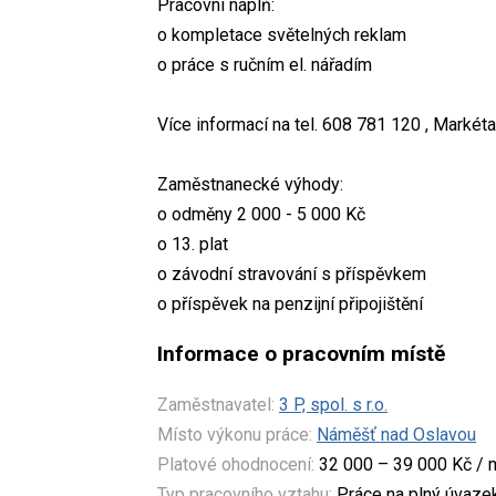
Pracovní náplň:
o kompletace světelných reklam
o práce s ručním el. nářadím
Více informací na tel. 608 781 120 , Markét
Zaměstnanecké výhody:
o odměny 2 000 - 5 000 Kč
o 13. plat
o závodní stravování s příspěvkem
o příspěvek na penzijní připojištění
Informace o pracovním místě
Zaměstnavatel:
3 P, spol. s r.o.
Místo výkonu práce:
Náměšť nad Oslavou
Platové ohodnocení:
32 000 – 39 000 Kč / 
Typ pracovního vztahu:
Práce na plný úvaze