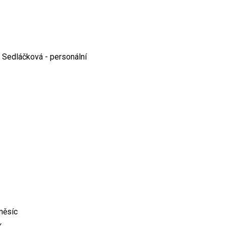
a Sedláčková - personální
měsíc
k