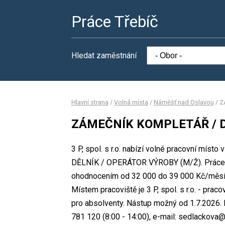
Práce Třebíč
Hledat zaměstnání
Hlavní strana
/
Volná místa
/
Náměšť nad Oslavou
/
Z
ZÁMEČNÍK KOMPLETÁŘ / D
3 P, spol. s r.o. nabízí volné pracovní mí
DĚLNÍK / OPERÁTOR VÝROBY (M/Ž). Práce n
ohodnocením od 32 000 do 39 000 Kč/měsíc.
Místem pracoviště je 3 P, spol. s r.o. - pra
pro absolventy. Nástup možný od 1.7.2026. 
781 120 (8:00 - 14:00), e-mail: sedlackova@