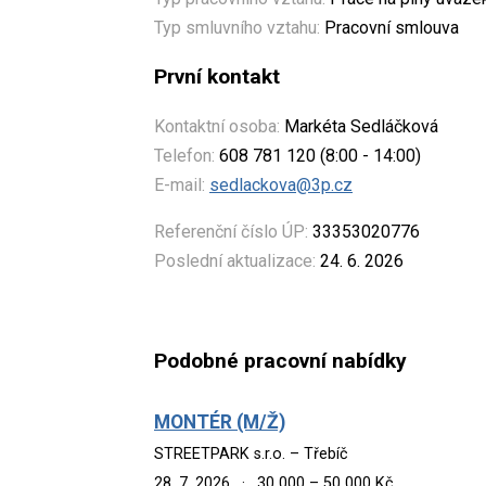
Typ smluvního vztahu:
Pracovní smlouva
První kontakt
Kontaktní osoba:
Markéta Sedláčková
Telefon:
608 781 120 (8:00 - 14:00)
E-mail:
sedlackova@3p.cz
Referenční číslo ÚP:
33353020776
Poslední aktualizace:
24. 6. 2026
Podobné pracovní nabídky
MONTÉR (M/Ž)
STREETPARK s.r.o. – Třebíč
28. 7. 2026
·
30 000 – 50 000 Kč