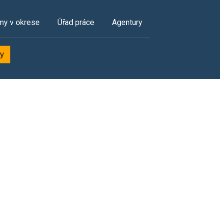
my v okrese
Úřad práce
Agentury
ky