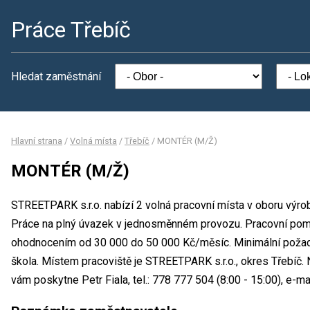
Práce Třebíč
Hledat zaměstnání
Hlavní strana
/
Volná místa
/
Třebíč
/
MONTÉR (M/Ž)
MONTÉR (M/Ž)
STREETPARK s.r.o. nabízí 2 volná pracovní místa v oboru výr
Práce na plný úvazek v jednosměnném provozu. Pracovní pomě
ohodnocením od 30 000 do 50 000 Kč/měsíc. Minimální požado
škola. Místem pracoviště je STREETPARK s.r.o., okres Třebíč.
vám poskytne Petr Fiala, tel.: 778 777 504 (8:00 - 15:00), e-m